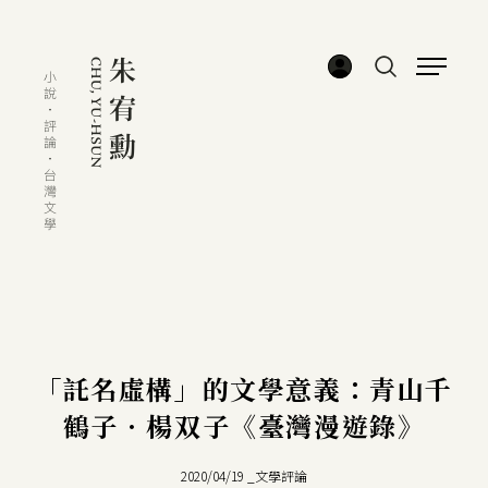
「託名虛構」的文學意義：青山千
鶴子．楊双子《臺灣漫遊錄》
2020/04/19
_
文學評論