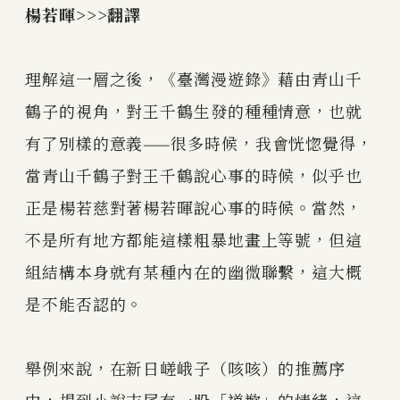
楊若暉>>>翻譯
理解這一層之後，《臺灣漫遊錄》藉由青山千
鶴子的視角，對王千鶴生發的種種情意，也就
有了別樣的意義——很多時候，我會恍惚覺得，
當青山千鶴子對王千鶴說心事的時候，似乎也
正是楊若慈對著楊若暉說心事的時候。當然，
不是所有地方都能這樣粗暴地畫上等號，但這
組結構本身就有某種內在的幽微聯繫，這大概
是不能否認的。
舉例來說，在新日嵯峨子（咳咳）的推薦序