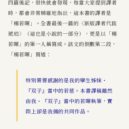
四篇後記，很快就會發現，每當大家提到譯者
時，都會非常精確地指出，這本書的譯者是
「楊若暉」。全書最後一篇的〈新版譯者代跋
琥珀〉（這也是小說的一部分），更是以「楊
若暉」的第一人稱寫成。該文的倒數第二段，
「楊若暉」寫道：
特別需要感謝的是我的孿生姊妹・
『双子』當中的若慈。本書譯稿雖然
由我・『双子』當中的若暉執筆，實
際上卻是我倆的共同作品。