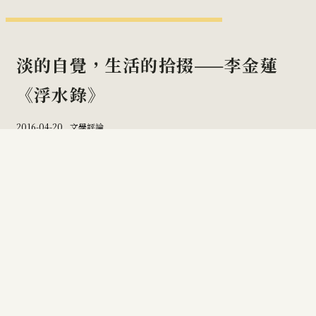
淡的自覺，生活的拾掇——李金蓮
《浮水錄》
2016-04-20 _
文學評論
有時候不能太順著自己：讀駒月
《守護她直到終結世界》
2016-08-20 _
文學評論