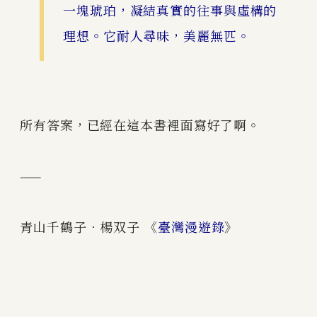
一塊琥珀，凝結真實的往事與虛構的
理想。它耐人尋味，美麗無匹。
所有答案，已經在這本書裡面寫好了啊。
——
青山千鶴子．楊双子 《
臺灣漫遊錄
》