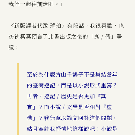
我們一起往前走吧。」
〈新版譯者代跋 琥珀〉有段話，我很喜歡，也
彷彿冥冥預言了此書出版之後的「真 / 假」爭
議：
至於為什麼青山千鶴子不是集結當年
的臺灣遊記，而是以小說形式重寫？
再者，遊記 / 歷史是否更加『真
實』？而小說 / 文學是否相對『虛
構』？我無意以論文回答這個問題，
姑且容許我抒情地這樣說吧：小說是