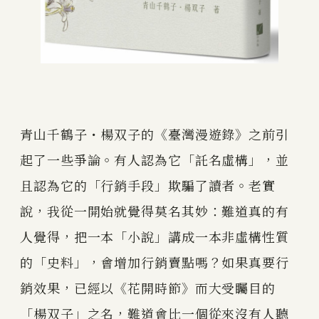
青山千鶴子・楊双子的《臺灣漫遊錄》之前引
起了一些爭論。有人認為它「託名虛構」，並
且認為它的「行銷手段」欺騙了讀者。老實
說，我從一開始就覺得莫名其妙：難道真的有
人覺得，把一本「小說」講成一本非虛構性質
的「史料」，會增加行銷賣點嗎？如果真要行
銷效果，已經以《花開時節》而大受矚目的
「楊双子」之名，難道會比一個從來沒有人聽