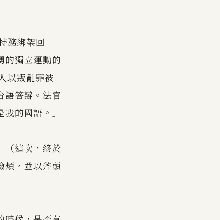
的特務綁架回
湧的獨立運動的
本人以叛亂罪被
以台語答辯。法官
是我的國語。」
」（這次，終於
臉頰，並以斧頭
的時候，是否有