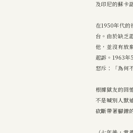
及印尼的蘇卡
在1950年代
台。由於缺乏
他，並沒有放棄
起訴。1963
怒斥：「為何
根據獄友的回
不是喊別人默
砍斷帶著腳鐐
（七年後，當