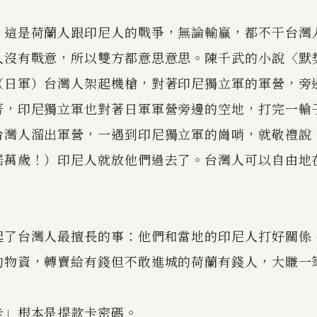
。這是荷蘭人跟印尼人的戰爭，無論輸贏，都不干台灣
人沒有戰意，所以雙方都意思意思。陳千武的小說〈默
（日軍）台灣人架起機槍，對著印尼獨立軍的軍營，旁
著，印尼獨立軍也對著日軍軍營旁邊的空地，打完一輪
台灣人溜出軍營，一遇到印尼獨立軍的崗哨，就敬禮說
諾萬歲！）印尼人就放他們過去了。台灣人可以自由地
起了台灣人最擅長的事：他們和當地的印尼人打好關係
的物資，轉賣給有錢但不敢進城的荷蘭有錢人，大賺一
卡」根本是提款卡密碼。