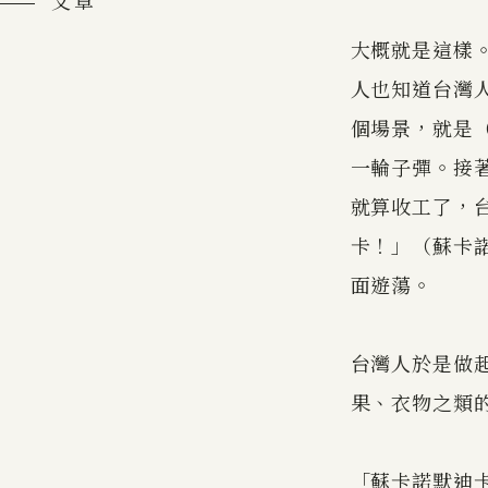
文章
大概就是這樣
人也知道台灣
個場景，就是
一輪子彈。接
就算收工了，
卡！」（蘇卡
面遊蕩。
台灣人於是做
果、衣物之類
「蘇卡諾默迪