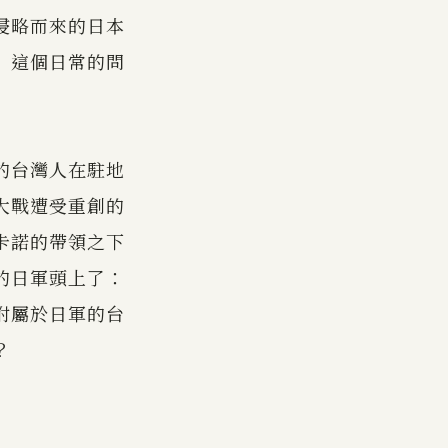
侵略而來的日本
」這個日常的問
的台灣人在駐地
大戰遭受重創的
卡諾的帶領之下
的日軍頭上了：
附屬於日軍的台
？