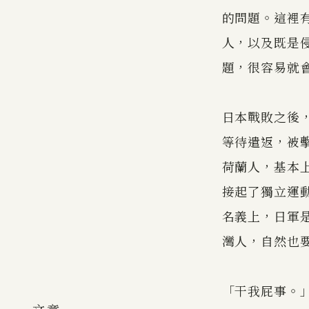
的問題。這裡
人，以及既是
題，很容易就
日本戰敗之後
等待遣返，被
荷蘭人，基本
接起了獨立運
名義上，日軍
灣人，自然也
「干我屁事。