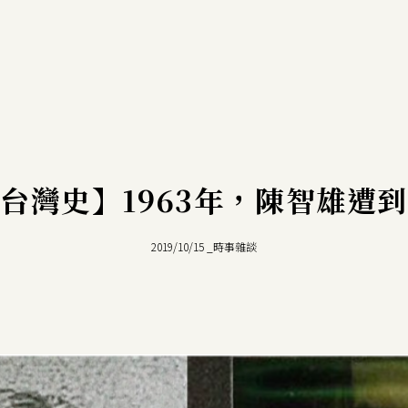
台灣史】1963年，陳智雄遭
2019/10/15
_
時事雜談