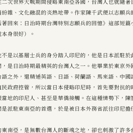
在二次世界大戰期間侵略東南亞各國，台灣人也就隨著
籍紛雜、文化融混的炎熱地帶。作家陳千武便以志願兵
活著回來：日治時期台灣特別志願兵的回憶》這部短篇
說本身很好）。
他不是以基層士兵的身分踏入印尼的，他是日本派駐於
問，是日治時期最精英的台灣人之一。他畢業於東京外
台語之外，還精通英語、日語、荷蘭語、馬來語、中國
殖民政府控管，所以當日本侵略印尼時，首先要對抗的
跟當地的印尼人、甚至是華僑接觸。在這種情勢下，陳
問是派駐東南亞的首選，於是被日本外務省派往印尼擔
的東南亞，是無數台灣人的斷魂之地，卻也刺激了許多