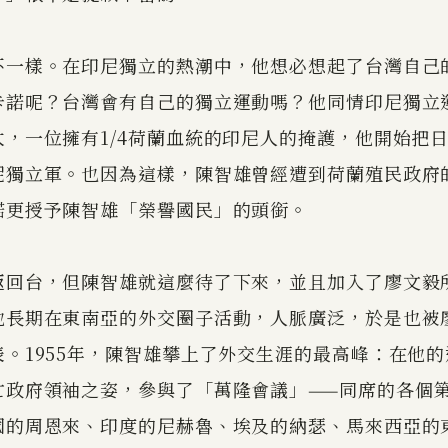
不一樣。在印尼獨立的熱潮中，他想必想起了台灣自己
卡諾呢？台灣會有自己的獨立運動嗎？他同情印尼獨立
太，一位擁有1/4荷蘭血統的印尼人的掩護，他開始把
尼獨立軍。也因為這樣，陳智雄曾經遭到荷蘭殖民政府
諾更授予陳智雄「榮譽國民」的頭銜。
返回台，但陳智雄就這麼待了下來，並且加入了廖文毅
他長期在東南亞的外交圈子活動，人脈廣泛，於是也被
。1955年，陳智雄攀上了外交生涯的最高峰：在他
亡政府領袖之姿，參與了「萬隆會議」——同席的各個
國的周恩來、印度的尼赫魯、埃及的納瑟、馬來西亞的