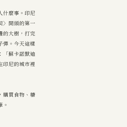
人什麼事。印尼
契〉開頭的第一
邊的大樹，打完
子彈。今天這樣
：「蘇卡諾默迪
在印尼的城市裡
，購買食物、糖
筆。