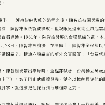
諾。
的後半，一連串錯綜複雜的過程之後，陳智雄被國民黨
證據，陳智雄很快就被釋放。但親眼見過東南亞風起雲
台獨運動。1961年，陳智雄發展的台獨組織敗露，
年5月28日，陳智雄被槍決。在法庭上，陳智雄全程都
不講國語？」精通六種語言的前外交官回答：「台語就
憶，陳智雄被帶出牢房時，全程都喊著「台灣獨立萬歲
迪卡了）。為了阻止他繼續發聲，獄卒以鐵絲貫穿他的
的腳掌，就這麼把他拖行到行刑槍隊之前。
黃文雄刺蔣被逮捕時，說出「讓我像台灣人一樣站著」