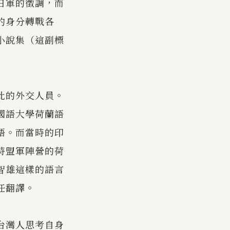
日軍的徵調，而
的身分轉戰各
小說集（這副標
此的外交人員。
國語大學荷蘭語
語。而當時的印
時盟軍陣營的荷
智雄這樣的語言
任翻譯。
台灣人思考自身