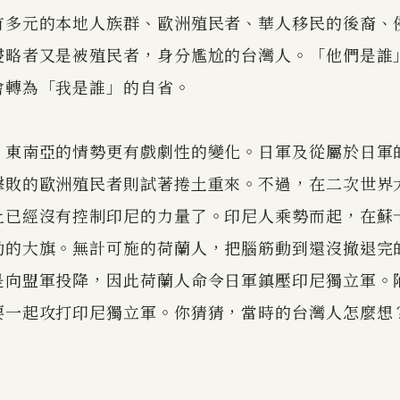
有多元的本地人族群、歐洲殖民者、華人移民的後裔、
侵略者又是被殖民者，身分尷尬的台灣人。「他們是誰
會轉為「我是誰」的自省。
，東南亞的情勢更有戲劇性的變化。日軍及從屬於日軍
擊敗的歐洲殖民者則試著捲土重來。不過，在二次世界
上已經沒有控制印尼的力量了。印尼人乘勢而起，在蘇
動的大旗。無計可施的荷蘭人，把腦筋動到還沒撤退完
是向盟軍投降，因此荷蘭人命令日軍鎮壓印尼獨立軍。
要一起攻打印尼獨立軍。你猜猜，當時的台灣人怎麼想
」