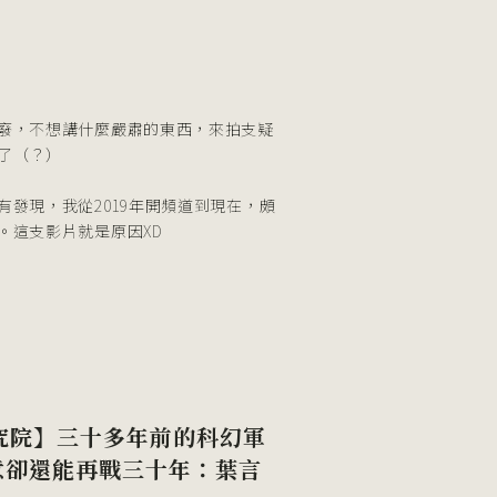
e
廢，不想講什麼嚴肅的東西，來拍支疑
好了（？）
有發現，我從2019年開頻道到現在，頗
。這支影片就是原因XD
究院】三十多年前的科幻軍
意卻還能再戰三十年：葉言