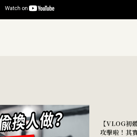
【VLOG初
攻擊啦！其