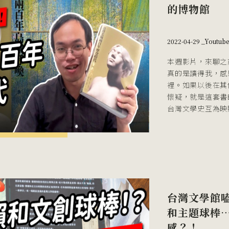
的博物館
2022-04-29 _
Youtub
本週影片，來聊之
真的是讀得我，感
裡。如果以後在其
懷疑，就是這套書
台灣文學史互為映
台灣文學館
和主題球棒
感？！