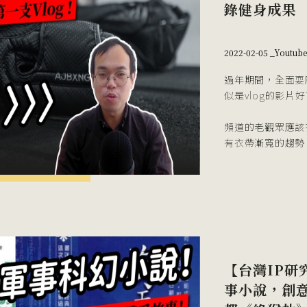
錄健身成果
2022-02-05 _
Youtub
過年期間，全面耍
似是vlog的影片
頻道的老觀眾應該
有衣帶漸寬的趨勢
【台灣IP研
事小說，創