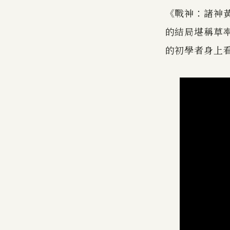
《戰神：諸神
的結局堪稱草
的初學者身上