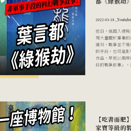
都《綠猴劫
2022-03-18 _
Youtub
近日，俄國入侵烏
現大量關於軍事的
識到，戰爭並不是
的手段，也可能影
作品，早就以兩岸
段的戰爭故事」，
【吃書而肥
家寶等級的