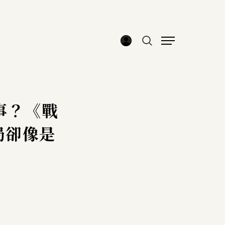
敘事？《戰
局卻像是