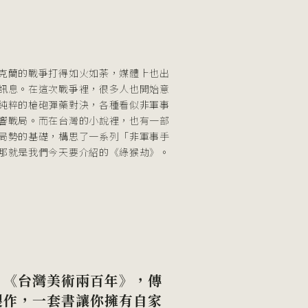
》
e
克蘭的戰爭打得如火如荼，媒體上也出
訊息。在這次戰爭裡，很多人也開始意
純粹的槍砲彈藥對決，各種看似非軍事
響戰局。而在台灣的小說裡，也有一部
局勢的基礎，構思了一系列「非軍事手
那就是我們今天要介紹的《綠猴劫》。
】《台灣美術兩百年》，傳
製作，一套書讓你擁有自家