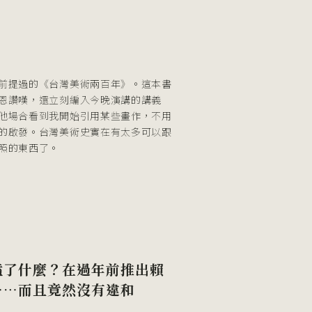
e
前提過的《台灣美術兩百年》。這本書
恩讚嘆，還立刻編入今晚演講的講義
他場合看到我開始引用某些畫作，不用
的啟發。台灣美術史實在有太多可以跟
照的東西了。
嗑了什麼？在過年前推出賴
⋯⋯而且竟然沒有違和