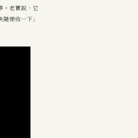
準。老實說，它
快隨便收一下」