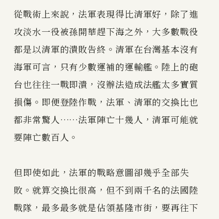
從戰術上來說，法軍表現得比清軍好，除了進
攻淡水一役被孫開華趕下海之外，大多數戰役
都是以清軍的潰敗告終。清軍在台灣基本沒有
海軍可言，只有少數運補的運輸艦。陸上的砲
台也往往一戰即潰，沒辦法造成法艦太多實質
損傷。即便登陸作戰，法軍、清軍的交換比也
都非常驚人……法軍陣亡十幾人，清軍可能就
要陣亡數百人。
但即使如此，法軍的戰略意圖卻幾乎全部失
敗。就算交換比很高，但不到兩千名的法國陸
戰隊，最多最多就是佔領基隆市街，要再往下