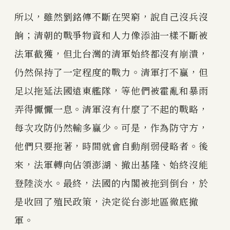
所以，雖然劉銘傳不斷在哭窮，說自己沒兵沒
餉；清朝的戰爭物資和人力像添油一樣不斷被
法軍截獲，但北台灣的清軍始終都沒有崩潰，
仍然保持了一定程度的戰力。清軍打不贏，但
足以拖延法國遠東艦隊，等他們被霍亂和暴雨
弄得懨懨一息。清軍沒有什麼了不起的戰略，
每次攻防仍然輸多贏少。可是，作為防守方，
他們只要拖著，時間就會自動削弱侵略者。後
來，法軍轉向佔領澎湖、撤出基隆、始終沒能
登陸淡水。最終，法國的內閣被拖到倒台，於
是收回了殖民政策，決定從台澎地區徹底撤
軍。