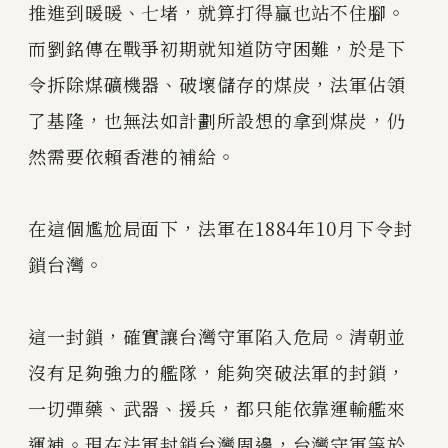
推進到暖暖、七堵，就算打得贏也站不住腳。
而劉銘傳在戰爭初期就知道防守困難，於是下
令拆除煤礦機器、破壞儲存的煤炭，法軍佔領
了基隆，也無法如計劃所設想的拿到煤炭，仍
然需要依賴香港的補給。
在這個尷尬局面下，法軍在1884年10月下令封
鎖台灣。
這一封鎖，確實讓台灣守軍陷入危局。清朝並
沒有足夠強力的艦隊，能夠突破法軍的封鎖，
一切彈藥、武器、援兵，都只能依靠運輸艦來
運補。現在法軍封鎖台灣周邊，台灣守軍等於