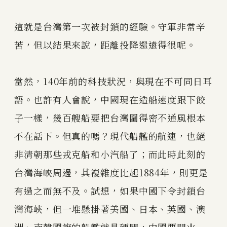
這就是台灣第一次被封鎖的經驗。守軍非常辛
苦，但以結果來說，距離投降還遠得很呢。
當然，140年前的科技狀況，與現在不可同日耳
語。也許有人會說，中國現在造船速度跟下餃
子一樣，幾百艘船要把台灣圍得密不通風根本
不在話下。但真的嗎？現代船艦的航速，也絕
非清朝那些戎克船和小汽船了；而此時此刻的
台灣海峽周邊，其複雜度比起1884年，則更是
有過之而無不及。試想，如果中國下令封鎖台
灣海峽，但一堆懸掛著美國、日本、英國、澳
洲、南韓國旗的船艦就是硬闖，中國要開火