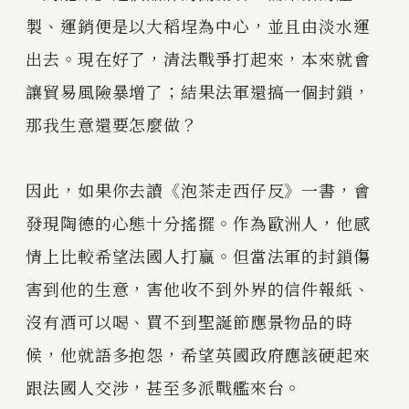
製、運銷便是以大稻埕為中心，並且由淡水運
出去。現在好了，清法戰爭打起來，本來就會
讓貿易風險暴增了；結果法軍還搞一個封鎖，
那我生意還要怎麼做？
因此，如果你去讀《泡茶走西仔反》一書，會
發現陶德的心態十分搖擺。作為歐洲人，他感
情上比較希望法國人打贏。但當法軍的封鎖傷
害到他的生意，害他收不到外界的信件報紙、
沒有酒可以喝、買不到聖誕節應景物品的時
候，他就語多抱怨，希望英國政府應該硬起來
跟法國人交涉，甚至多派戰艦來台。