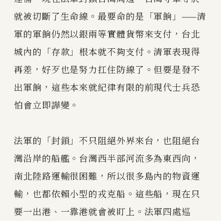
就被切斷了生命線。最要命的是「軍餉」——清
軍的軍餉仍然以銀兩等實體貨幣來支付，台北
城內的「存款」根本就不夠支付。清軍表現得
再差，好歹也是努力扛住防線了。但要是發不
出軍餉，這些本來就紀律有限的前現代士兵恐
怕會立即譁變。
法軍的「封鎖」不只阻絕外界來台，也阻絕台
灣沿岸的船艦。台灣西半部河流多為東西向，
南北陸路運輸很困難，所以很多島內的物資運
輸，也都依賴小型的戎克船。這些船，現在只
要一出港、一靠港就會被盯上。法軍四處巡