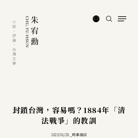
封鎖台灣，容易嗎？1884年「清
法戰爭」的教訓
2023/01/28
_
時事雜談