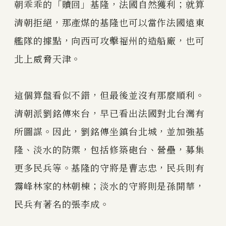
朝乖乖的「贖回」基隆，法國自然獲利；就算
清朝拒絕，那產煤的基隆也可以當作法國遠東
艦隊的據點，向西可攻擊福州的造船廠，也可
北上威脅天津。
這個算盤看似不錯，但最後並沒有那麼順利。
清朝派劉銘傳來台，早已看出法國對北台灣有
所圖謀。因此，劉銘傳坐鎮台北城，並加強基
隆、淡水的防禦，包括修築砲台、營壘，募集
更多民兵等。基隆的守將是曹志忠，民兵則有
霧峰林家的林朝棟；淡水的守將則是孫開華，
民兵有著名的張李成。