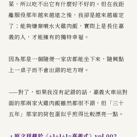
菜，所以吃不出它有什麼好不好的。但在我距
離服役那年越來越遠之後，我卻是越來越確定
了：能夠嫌棄噴水火雞肉飯，實際上是長住嘉
義的人，才能擁有的獨特幸福。
因為那是一個隨便一家店都能坐下來，隨興點
上一桌子而不會出錯的地方呀。
——對了，如果我沒有記錯的話，嘉義火車站對
面的那兩家火雞肉飯雖然都很不錯，但「三十
五年」那家的荷包蛋似乎煎得比較漂亮一點。
・原文刊載於《+1+1+1=嘉義式》vol.002