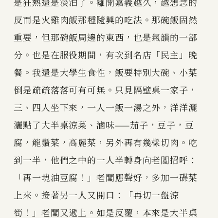
是狂熱還是淡泊了。離開嘉義越久，越想念的
反而是火雞肉飯那種隨興的吃法。那碗飯固然
重要，但那碗飯周邊的東西，也是氣韻的一部
分。也是在服役期間，有次到名店「民主」晚
餐。我還是大學生食性，飯要特別大碗、小菜
倒是疏疏落落可有可無。只見隔壁桌一家子，
三、四人坐下來，一人一飯一湯之外，洋洋灑
灑點了大半桌涼菜、滷味——茄子，豆子，豆
腐，龍鬚菜，高麗菜，另外再有幾樣切肉。吃
到一半，他們之中的一人半轉身向老闆招呼：
「再一塊油豆腐！」老闆應聲好，多加一碟菜
上來。接著另一人又開口：「再切一盤涼
筍！」老闆又遞上。如是反覆，本來是大半桌