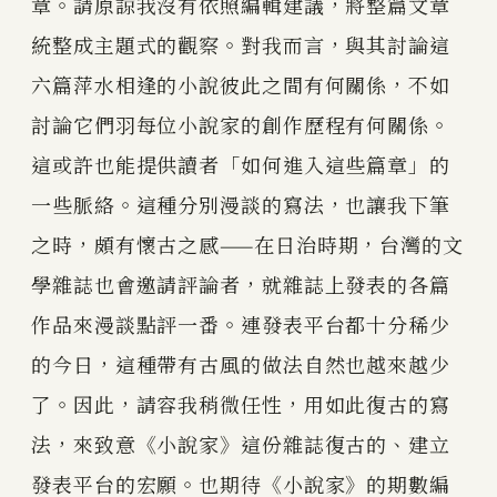
章。請原諒我沒有依照編輯建議，將整篇文章
統整成主題式的觀察。對我而言，與其討論這
六篇萍水相逢的小說彼此之間有何關係，不如
討論它們羽每位小說家的創作歷程有何關係。
這或許也能提供讀者「如何進入這些篇章」的
一些脈絡。這種分別漫談的寫法，也讓我下筆
之時，頗有懷古之感——在日治時期，台灣的文
學雜誌也會邀請評論者，就雜誌上發表的各篇
作品來漫談點評一番。連發表平台都十分稀少
的今日，這種帶有古風的做法自然也越來越少
了。因此，請容我稍微任性，用如此復古的寫
法，來致意《小說家》這份雜誌復古的、建立
發表平台的宏願。也期待《小說家》的期數編