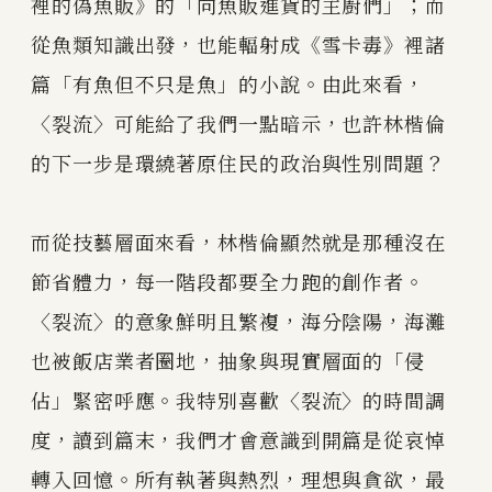
裡的偽魚販》的「向魚販進貨的主廚們」；而
從魚類知識出發，也能輻射成《雪卡毒》裡諸
篇「有魚但不只是魚」的小說。由此來看，
〈裂流〉可能給了我們一點暗示，也許林楷倫
的下一步是環繞著原住民的政治與性別問題？
而從技藝層面來看，林楷倫顯然就是那種沒在
節省體力，每一階段都要全力跑的創作者。
〈裂流〉的意象鮮明且繁複，海分陰陽，海灘
也被飯店業者圈地，抽象與現實層面的「侵
佔」緊密呼應。我特別喜歡〈裂流〉的時間調
度，讀到篇末，我們才會意識到開篇是從哀悼
轉入回憶。所有執著與熱烈，理想與貪欲，最