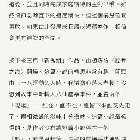
追愛、並且同時完成家庭期待的主動出擊。雖
然情節急轉直下的速度稍快，但這個構思確實
勇敢。如果由此發展成長篇或短篇連作，相信
會更有辯證的空間。
接下來三篇「新秀組」作品，由趙鴻祐〈脛骨
之海〉開場。這篇小說的構思非常有趣，開頭
由三一八運動切入時，我還擔心落入老梗；沒
想到故事中斷轉入八仙塵暴事件，並置兩個
「現場」——誰在，誰不在，誰留下來誰又先走
了，兩相激盪的滋味十分微妙。這篇小說最難
得的，是作者沒有讓短篇小說停在一個
「點」，而是用精簡、快速的剪接手法連點成