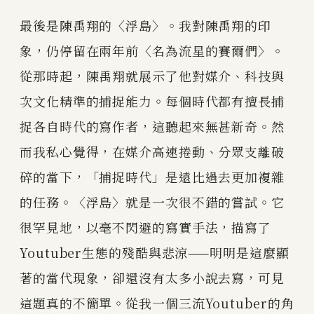
最後是陳禹翔的〈浮島〉。我對陳禹翔的印
象，仍停留在兩年前〈名為流星的賽爾們〉。
從那時起，陳禹翔就展示了他對媒介、科技與
次文化精準的捕捉能力。每個時代都有擅長捕
捉各自時代的寫作者，這聽起來無甚新奇。然
而我私心覺得，在媒介高速捲動、分眾支離破
碎的當下，「捕捉時代」是遠比過去更加複雜
的任務。〈浮島〉就是一次很不錯的嘗試。它
很罕見地，以毫不閃避的寫實手法，描寫了
Youtuber生態的殘酷與悲涼——明明是這麼顯
著的當代現象，卻還沒有太多小說去寫，可見
這題真的不簡單。從我一個三流Youtuber的角