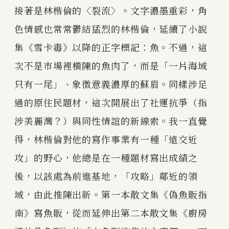
接著是林楷倫的〈裂流〉。文字濃墨重彩，角
色情感也常常鬱結猛烈的林楷倫，延續了小說
集《雪卡毒》以降的正字標記：魚。不過，這
次不是市場裡橫陳的魚肉了，而是「一片海域
只有一尾」、象徵意義濃厚的蘇眉。同樣涉足
過的原住民題材，這次開展出了社運抗爭（指
涉美麗灣？）與同性情誼的新線索。我一直覺
得，林楷倫對他的寫作事業有一種「遠交近
攻」的野心，他總是在一種題材寫出成績之
後，以該處為前進基地，「攻略」鄰近的領
域，由此推陳出新。第一本散文集《偽魚販指
南》寫魚販，從而延伸出第二本散文集《廚房