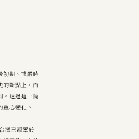
後初期、戒嚴時
史的斷點上，而
同。透過這一簡
的重心變化。
時台灣已籠罩於