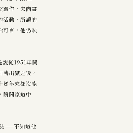
文寫作，去向書
的活動，所讀的
治可言，他仍然
說從1951年開
石濤出獄之後，
十幾年來都沒能
，瞬間家道中
誌——不知道他