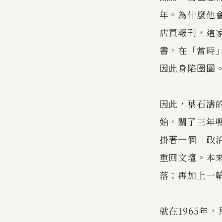
年。為什麼他
店買報刊，這
書，在「當時
因此身陷囹圄
因此，葉石濤的
始，關了三年
掛著一個「政
重回文壇。本
落；再加上一
就在1965年