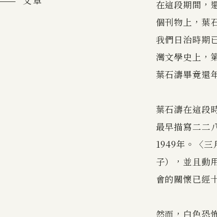
文章
在這段期間，
個刊物上，葉
我們日治時期
灣文學史上，
葉石濤畢竟還
葉石濤在這段
最早描寫二二
1949年。〈
子），並且動
會的關懷已經
然而，白色恐怖