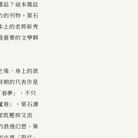
雜誌？這本雜誌
力的刊物。葉石
本土的老將新秀
最重要的文學夥
之後，身上的浪
時期的代表作是
「春夢」，不只
蘆巷」。葉石濤
望既壓抑又流
的浪漫幻想、第
而也更「現代」