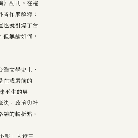
橋》副刊。在這
外省作家解釋：
這也就引爆了台
。但無論如何，
台灣文學史上，
是在戒嚴前的
素昧平生的男
筆法，政治與社
路線的轉折點。
匪不報」入獄三