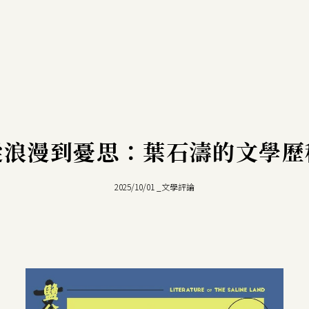
從浪漫到憂思：葉石濤的文學歷
2025/10/01
_
文學評論