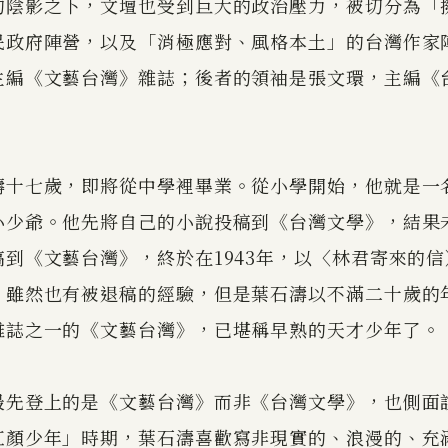
的陰影之下，文壇也受到巨大的政治壓力，被切分為「
民政府陣營，以及「消極應對、風格本土」的台灣作家
主編《文藝台灣》雜誌；後者的領袖是張文環，主編《
濤十七歲，即將從中學裡畢業。從小學開始，他就是一
小少爺。他先將自己的小說投稿到《台灣文學》，結果
到《文藝台灣》，終於在1943年，以〈林君寄來的
。雖然也有被退稿的經驗，但是葉石濤以不滿二十歲的
雜誌之一的《文藝台灣》，已堪稱早熟的天才少年了。
最先登上的是《文藝台灣》而非《台灣文學》，也側面
紅顏少年」時期，葉石濤喜歡寫非現實的、浪漫的、充