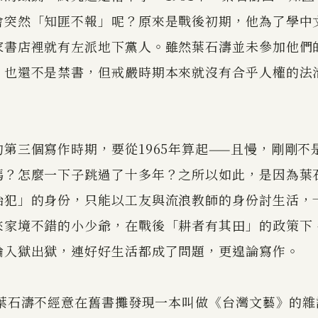
會突然「知匪不報」呢？原來是戰後初期，他為了學中
家書店裡就有左派地下黨人。雖然葉石濤並未參加他們
」也還不是禁書，但戒嚴時期本來就沒有合乎人權的法
。
第三個寫作時期，要從1965年算起——且慢，剛剛不是
嗎？怎麼一下子跳過了十多年？之所以如此，是因為葉
治犯」的身份，只能以工友與流浪教師的身份討生活，
來家境不錯的小少爺，在戰後「耕者有其田」的政策下
輪入獄出獄，連好好生活都成了問題，更遑論寫作。
，葉石濤不經意在舊書攤發現一本叫做《台灣文藝》的雜