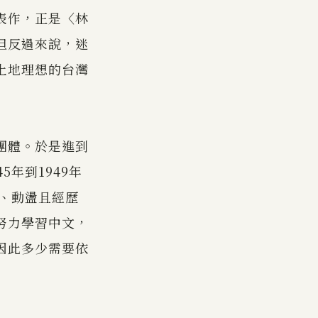
表作，正是〈林
但反過來說，迷
土地理想的台灣
團體。於是進到
年到1949年
亂、動盪且經歷
努力學習中文，
因此多少需要依