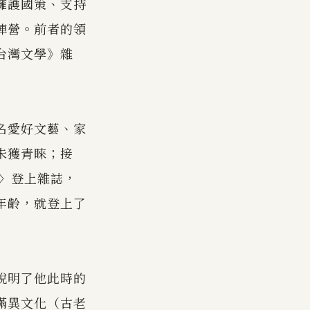
擁護國策、支持
陣營。前者的領
台灣文學》雜
名愛好文藝、家
未獲青睞；接
信〉登上雜誌，
年齡，就登上了
說明了他此時的
滿異文化（古老