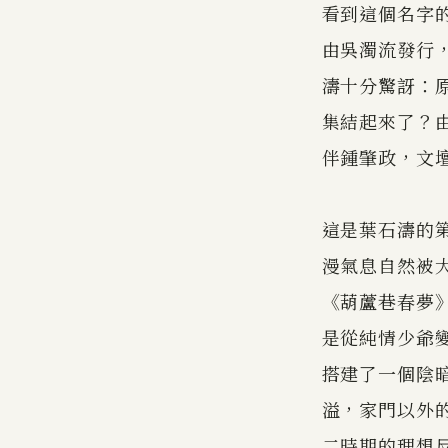
看到這個名字
由吳濁流發行
濤十分驚訝：
集結起來了？
伴鍾肇政，文
這是葉石濤的
漫氣息自然被
《葫蘆巷春夢
是從純情少爺
搭建了一個陰
溢，家門以外
二時期的理想