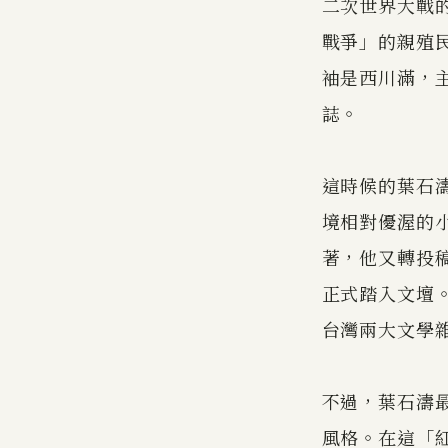
二次世界大戰
戰爭」的親殖
袖是西川滿，
誌。
這時候的葉石
境相對優渥的
著，他又轉投稿
正式踏入文壇
台灣兩大文學
不過，葉石濤
風格。在這「