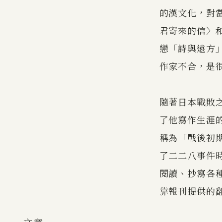
的漢文化，對
君寄來的信〉
戀「詩與遠方
作家不合，是
隨著日本戰敗
了他寫作生涯的
稱為「戰後初期
了二二八事件
閱讀、抄寫各
靠報刊提供的