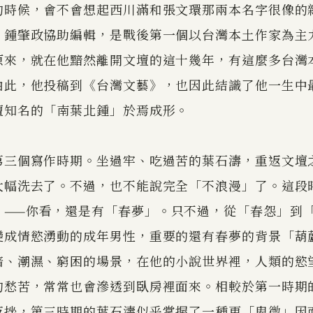
的時候，會不會想起西川滿和張文環那兩本名字很像的
，鍾肇政協助編輯，是戰後第一個以台灣本土作家為主
原來，就在他黯然離開文壇的這十幾年，有這麼多台灣
由此，他投稿到《台灣文藝》，也因此結識了他一生中
壇知名的「南葉北鍾」於焉成形。
第三個寫作時期。坐過牢、吃過苦的葉石濤，重返文壇
大幅洗去了。不過，也不能說完全「不浪漫」了。這段
》——你看，還是有「春夢」。只不過，從「春怨」到
變成情慾湧動的成年男性，重要的還有春夢的背景「葫
暗、潮濕、窮困的場景，在他的小說世界裡，人類的慾
的愁苦，常常也會滲透到臥房裡面來。相較於第一時期
反挫，第三時期的葉石濤似乎掌握了一種更「卑微」因