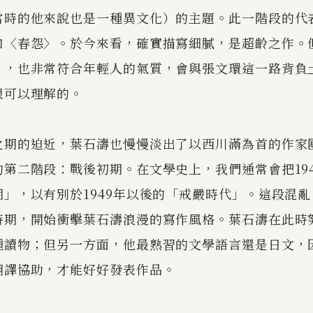
當時的他來說也是一種異文化）的主題。此一階段的代
和〈春怨〉。於今來看，確實描寫細膩，是超齡之作。
」，也非常符合年輕人的氣質，會與張文環這一路背負
很可以理解的。
之期的迫近，葉石濤也慢慢淡出了以西川滿為首的作家
第二階段：戰後初期。在文學史上，我們通常會把1945
」，以有別於1949年以後的「戒嚴時代」。這段混
時期，開始衝擊葉石濤浪漫的寫作風格。葉石濤在此時
種讀物；但另一方面，他最熟習的文學語言還是日文，
翻譯協助，才能好好發表作品。