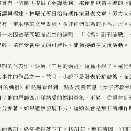
還真有一個副刊提供了翻譯服務，那便是歌雷主編的《
石濤與楊逵、林曙光等日治時期作家發表文章，努力向
已有一定水準的文學累積，並非你們認為的不毛之地。
第一次因省籍問題而產生的論戰：「《橋》副刊論戰」
年輕，還有學習中文的可能性，能夠持續在文壇活動。
時期的代表作，要屬〈三月的媽祖〉這篇小說了。這是
八事件的作品之一。並且，小說不是發表於解嚴後，而
三月的媽祖〉雖然還看得到一點點浪漫氣息（女子搭救
用了他的恩師西川滿熱愛的媽祖意象，不過，從選材到
十分顯著。如果繼續發展下去，這顯然會是葉石濤創作
的鐵鍘，終究還是落下了。1951年，葉石濤因「知