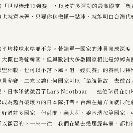
的「世界棒球12強賽」，以及許多運動的最高殿堂「奧
這也就意味著，只要你稍微懂一點球，就能明白台灣代
的平均棒球水準並不差。若論單一國家的球員養成深度
，大概也略輸韓國，但與歐洲大多數國家相比是綽綽有
聯盟相較，也可以不落下風。但「經典賽」的賽制很特
球員參賽，二來又讓任何國家可以「攀親帶故」去徵召
，日本隊就徵召了Lars Nootbaar——這位球員在
以成為超有破壞力的日本隊打者。台灣在這方面就很吃
子好過許多國家，但荷蘭、義大利、委內瑞拉等國家，
可以徵召的。一來一往，我們在過去幾屆經典賽，都打