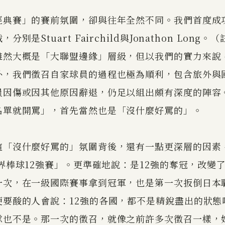
經典賽」的賽前氛圍，卻與往年全然不同。我們首度成
別是Stuart Fairchild與Jonathon Long
雖然大概是「大聯盟邊緣」層級，但以我們的實力來說
外，我們徵召自家球員的過程也極為順利，包含旅外與
員因傷或因其他原因辭退，仍足以組出頗有深度的陣容
名單就開罵」，首先當然也是「沒什麼好罵的」。
這「沒什麼好罵的」氛圍背後，還有一點更深層的因素
世界棒球12強賽」。更準確地說：是12強的奪冠，改變
一次，在一級國際賽事拿到冠軍，也是第一次扳倒日本
硬要酸的人會說：12強的各國，都不是精銳盡出的狀態
隊也不是。那一次的徵召，就像之前許多次徵召一樣，