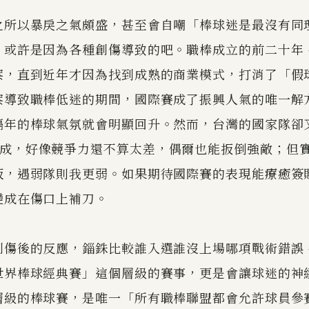
之所以暴戾之氣頗盛，甚至會自嘲「棒球迷是最沒有同
，或許是因為各種創傷導致的吧。職棒成立的前二十年
案，直到近年才因為找到成熟的商業模式，打消了「假
案導致職棒低迷的期間，國際賽成了振興人氣的唯一解
隔年的棒球氣氛就會明顯回升。然而，台灣的國家隊卻
組成，好像競爭力還不算太差，偶爾也能扳倒強敵；但
板，遇弱隊則我更弱。如果期待國際賽的表現能療癒簽
變成在傷口上補刀。
創傷後的反應，錙銖比較誰入選誰沒上場哪項戰術錯誤
世界棒球經典賽」這個層級的賽事，更是會讓球迷的神
層級的棒球賽，是唯一「所有職棒聯盟都會允許球員參