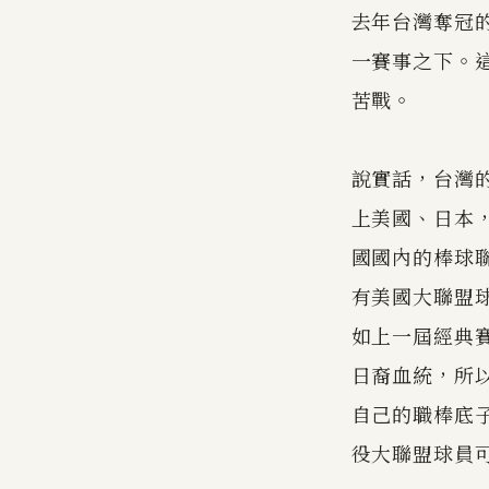
去年台灣奪冠
一賽事之下。
苦戰。
說實話，台灣
上美國、日本
國國內的棒球
有美國大聯盟
如上一屆經典賽
日裔血統，所
自己的職棒底
役大聯盟球員