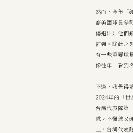
然而，今年「
裔美國球員參戰，分
傷退出）他們
補強。除此之
有一些重要球
像往年「看到
不過，我覺得
2024年的「
台灣代表隊第
隊。不懂球又
上，台灣代表