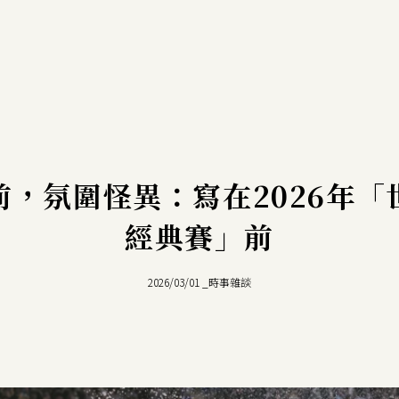
前，氛圍怪異：寫在2026年「
經典賽」前
2026/03/01
_
時事雜談