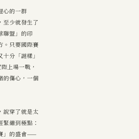
理心的一群
，至少就發生了
球聯盟」的印
方。只要國際賽
又十分「謎樣」
實際上場一戰，
賭的傷心，一個
，說穿了就是太
經緊繃到極點：
賽」的盛會——