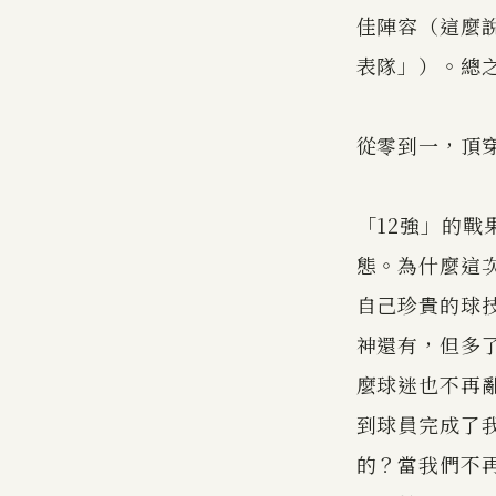
佳陣容（這麼說
表隊」）。總
從零到一，頂
「12強」的
態。為什麼這
自己珍貴的球
神還有，但多
麼球迷也不再
到球員完成了
的？當我們不