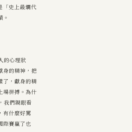
是「史上最爛代
績。
人的心理狀
獻身的精神，把
樣了，獻身的精
上場拼搏。為什
，我們親眼看
，有什麼好罵
國際賽贏了也