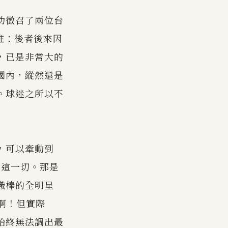
功徵召了兩位台
。（註：後者後來因
，已是非常大的
國內，縱然還是
。球迷之所以不
，可以牽動到
了這一切。那是
職棒的全明星
啊！但實際
始終無法調出最