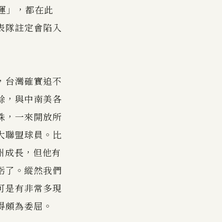
運」，都在此
表隊註定會陷入
，台灣確實追不
餘，與中南美各
殊，一來開放所
大聯盟球員。比
加州成長，但他有
虧了。縱然我們
可是有非常多現
得頗為委屈。