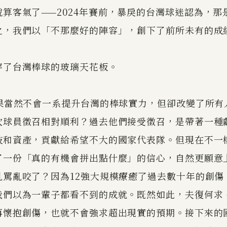
算客氣了——2024年賽前，暴戾的台灣球迷認為，那
之，我們以「不那麼好的陣容」，創下了前所未有的成
穿了台灣棒球的玻璃天花板。
戰果當然不會一系提升台灣的棒球實力，但卻改變了所有
次球員徵召相對順利？過去他們接受徵召，是帶著一種
技和資產，貢獻給希望不大的國家代表隊。但現在不一
了一份「真的有機會拼出點什麼」的信心，自然更願意
亂罵亂咬了？因為12強大規模療癒了過去數十年的創傷
我們以為一輩子都看不到的成就。既然如此，夫復何求
再懷抱創傷，也就不會強求超出現實的預期。接下來的