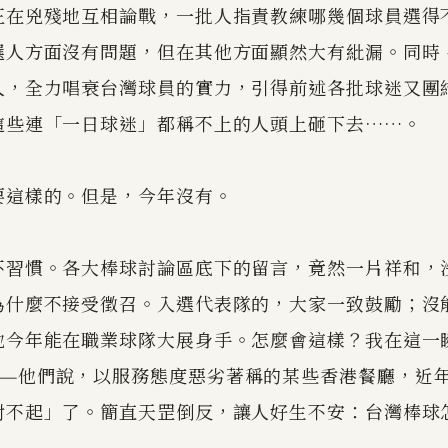
正在兇殘地互相論戰，一批人指責教練哪幾個球員選得
選人方面沒有問題，但在其他方面顯然大有紕漏。同時
人，全力唱衰台灣球員的實力，引得前述各批球迷又團
這些連「一日球迷」都稱不上的人頭上砸下去……。
要這樣的。但是，今年沒有。
不習慣。各大棒球討論區底下的留言，竟然一片祥和，
為什麼不接受徵召。入選代表隊的，大家一致鼓勵；沒
他今年能在職業球隊大展身手。怎麼會這樣？我在這一
——他們說，以服務態度惡劣著稱的某些香港餐廳，近
對不起」了。簡直天罡倒反，讓人好生不安：台灣棒球