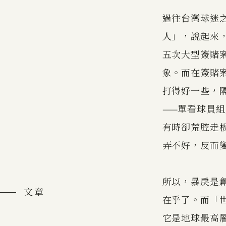
過往台灣球迷
人」，說起來
五次大型簽賭
象。而在簽賭
打得好一些，
——單看球員
有時卻荒腔走
弄不好，反而
所以，暴戾是
文章
在乎了。而「
它是地球最高