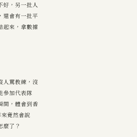
不好，另一批人
，還會有一批平
結起來，拿數據
沒人罵教練，沒
能參加代表隊
瞬間，體會到香
年來竟然會說
怎麼了？