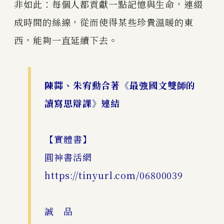
非如此：每個人都貢獻一點記憶與生命，連綴
成時間的絲線，從而使得某些珍貴溫暖的東
西，能夠一直延續下去。
陳茻、朱宥勳合著《最強國文雙師的
讀寫思辯課》連結
【實體書】
圓神書活網
https://tinyurl.com/06800039
誠 品