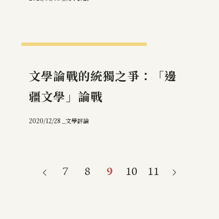
文學論戰的統獨之爭：「邊
疆文學」論戰
2020/12/28 _
文學評論
7
8
9
10
11