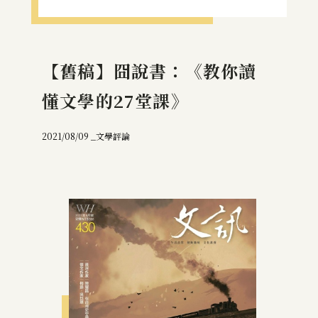
【舊稿】囧說書：《教你讀
懂文學的27堂課》
2021/08/09 _
文學評論