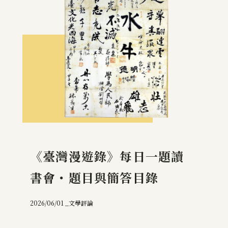
《臺灣漫遊錄》每日一題讀
書會・題目與簡答目錄
2026/06/01 _
文學評論